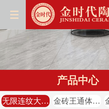
产品中心
无限连纹大理石
金砖王通体大理石