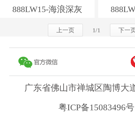
888LW15-海浪深灰
888L
上一页
1/1
下一
广东省佛山市禅城区陶博大道
粤ICP备15083496号